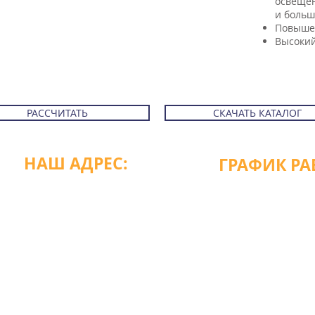
освещен
и боль
Повыше
Высокий
РАССЧИТАТЬ
СКАЧАТЬ КАТАЛОГ
НАШ АДРЕС:
ГРАФИК РА
пн-пт с 9:00 до 18
Россия, Краснодарский край
без перерыва
г. Анапа, ул. Парковая, д.
60, к1
сб-вс выходной
г. Темрюк
г. Новороссийск
ны|Политика конфиденциальности
ИН