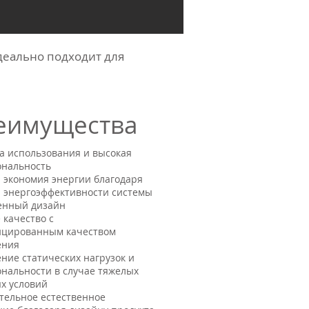
деально подходит для
еимущества
а использования и высокая
ональность
 экономия энергии благодаря
 энергоэффективности системы
енный дизайн
 качество с
ицированным качеством
ения
ние статических нагрузок и
нальности в случае тяжелых
х условий
тельное естественное