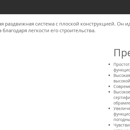
ая раздвижная система с плоской конструкцией. Он и
благодаря легкости его строительства.
Пр
Простот
функци
Высокая
высокой
Соврем
Высокое
сертиф
обрамл
Увеличе
функцио
погодны
Чувстви