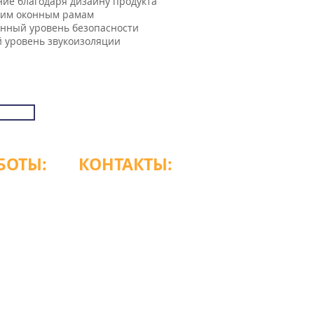
ие благодаря дизайну продукта
шим оконным рамам
нный уровень безопасности
 уровень звукоизоляции
БОТЫ:
КОНТАКТЫ:
:00
Телефон:
+7 (918) 056-11
-67
Электронная почта:
forta_anapa@mail.ru
Н 611104037899|ОГРНИП 310230126000016